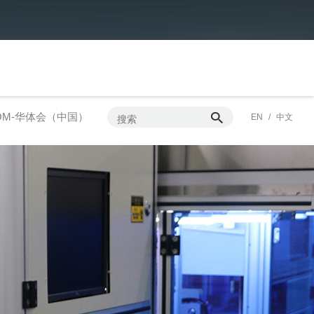
.COM-华体会（中国）
EN
/
中文