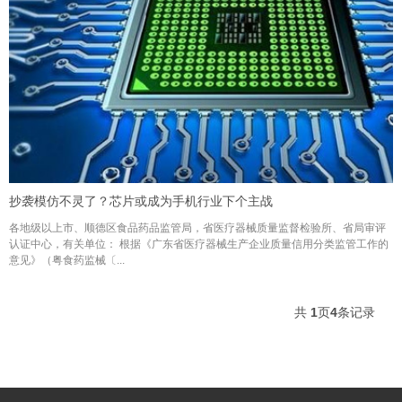
抄袭模仿不灵了？芯片或成为手机行业下个主战
各地级以上市、顺德区食品药品监管局，省医疗器械质量监督检验所、省局审评
认证中心，有关单位： 根据《广东省医疗器械生产企业质量信用分类监管工作的
意见》（粤食药监械〔...
共
1
页
4
条记录