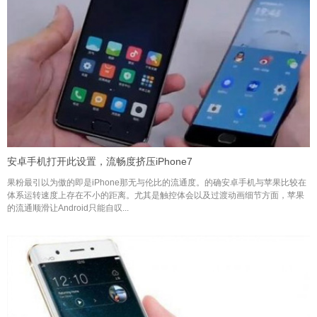
安卓手机打开此设置，流畅度挤压iPhone7
果粉最引以为傲的即是iPhone那无与伦比的流通度。的确安卓手机与苹果比较在
体系运转速度上存在不小的距离。尤其是触控体会以及过渡动画细节方面，苹果
的流通顺滑让Android只能自叹...