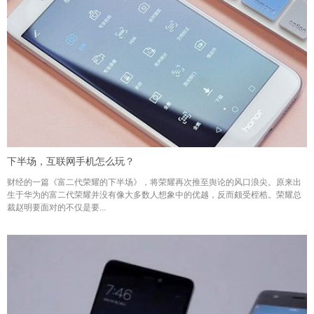
下半场，互联网手机怎么玩？
财经的一篇《富二代荣耀的下半场》，将荣耀再次推至舆论的风口浪尖。原来出
生于华为的富二代荣耀并没有像大多数人想象中的优越，反而颇受桎梏。荣耀总
裁赵明要面对的不仅是要...