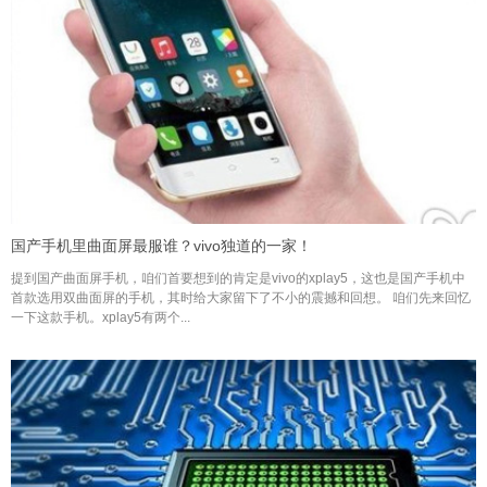
国产手机里曲面屏最服谁？vivo独道的一家！
提到国产曲面屏手机，咱们首要想到的肯定是vivo的xplay5，这也是国产手机中
首款选用双曲面屏的手机，其时给大家留下了不小的震撼和回想。 咱们先来回忆
一下这款手机。xplay5有两个...